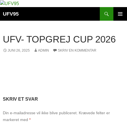
Hop
til
Søg
UFV95
indhold
PRIMÆ
MENU
UFV- TOPGREJ CUP 2026
JUNI 26, 2025
ADMIN
SKRIV EN KOMMENTAR
SKRIV ET SVAR
Din e-mailadresse vil ikke blive publiceret.
Krævede felter er
markeret med
*