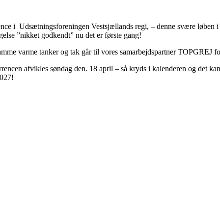
 i Udsætningsforeningen Vestsjællands regi, – denne svære løben i ga
lse ”nikket godkendt” nu det er første gang!
r samme varme tanker og tak går til vores samarbejdspartner TOPGREJ f
rrencen afvikles søndag den. 18 april – så kryds i kalenderen og det kan
2027!