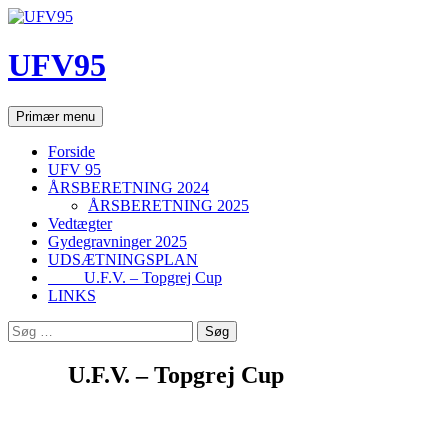
Hop
til
indhold
UFV95
Søg
Primær menu
Forside
UFV 95
ÅRSBERETNING 2024
ÅRSBERETNING 2025
Vedtægter
Gydegravninger 2025
UDSÆTNINGSPLAN
U.F.V. – Topgrej Cup
LINKS
Søg
efter:
U.F.V. – Topgrej Cup